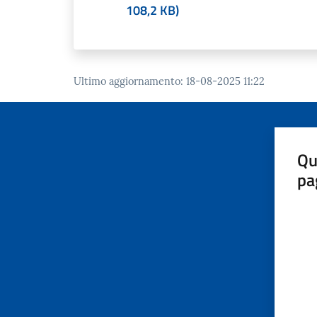
108,2 KB
)
Ultimo aggiornamento
:
18-08-2025 11:22
Qu
pa
Valut