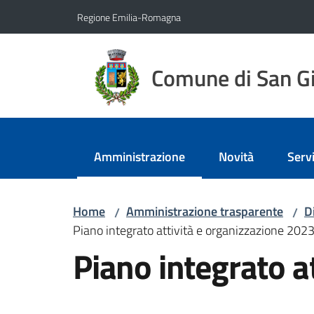
Vai al contenuto
Vai alla navigazione
Vai al footer
Regione Emilia-Romagna
Comune di San Gi
Amministrazione
Novità
Servi
Menu selezionato
Home
Amministrazione trasparente
D
/
/
Piano integrato attività e organizzazione 202
Piano integrato a