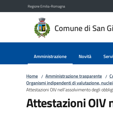
Vai al contenuto
Vai alla navigazione
Vai al footer
Regione Emilia-Romagna
Comune di San Gi
Amministrazione
Novità
Servi
Menu selezionato
Home
Amministrazione trasparente
C
/
/
Organismi indipendenti di valutazione, nuclei
Attestazioni OIV nell’assolvimento degli obblig
Attestazioni OIV n