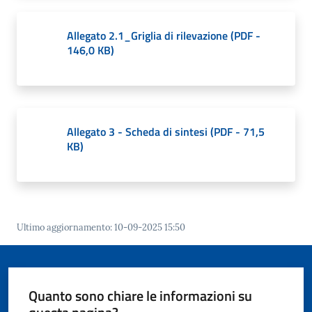
o
r
Allegato 2.1_Griglia di rilevazione
(
PDF
-
i
146,0 KB
)
o
O
n
l
i
Allegato 3 - Scheda di sintesi
(
PDF
-
71,5
n
KB
)
e
Tutti
gli
argomenti...
Ultimo aggiornamento
:
10-09-2025 15:50
Seguici
Quanto sono chiare le informazioni su
su