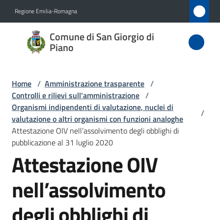
Vai al contenuto
Vai alla navigazione
Vai al footer
Regione Emilia-Romagna
Comune
Comune di San Giorgio di
di San
Piano
Giorgio
di Piano
Home
/
Amministrazione trasparente
/
Controlli e rilievi sull'amministrazione
/
Organismi indipendenti di valutazione, nuclei di
/
valutazione o altri organismi con funzioni analoghe
Amministrazione
Attestazione OIV nell’assolvimento degli obblighi di
Menu selezionato
pubblicazione al 31 luglio 2020
Novità
Attestazione OIV
Servizi
nell’assolvimento
Vivere
degli obblighi di
San