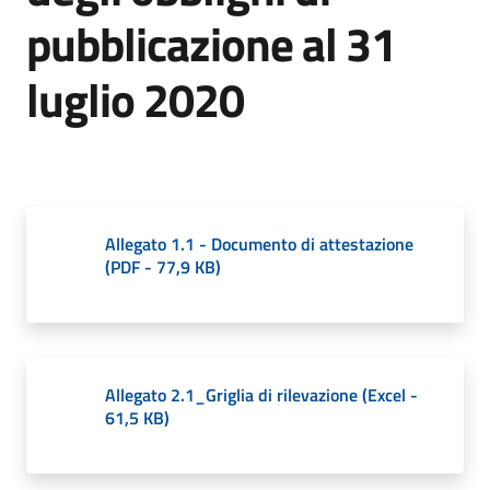
Giorgio
pubblicazione al 31
di
Piano
luglio 2020
Amministrazione
Trasparente
Allegato 1.1 - Documento di attestazione
Menu selezionato
(
PDF
-
77,9 KB
)
A
l
b
o
P
Allegato 2.1_Griglia di rilevazione
(
Excel
-
r
61,5 KB
)
e
t