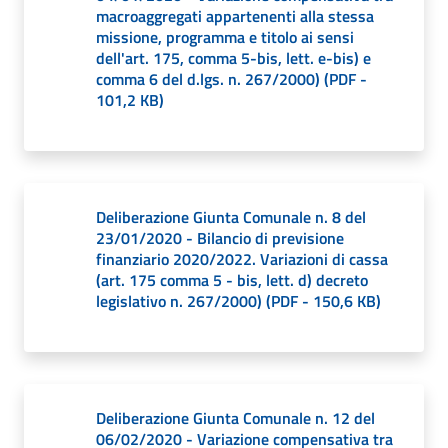
Giorgio
macroaggregati appartenenti alla stessa
di
missione, programma e titolo ai sensi
Piano
dell'art. 175, comma 5-bis, lett. e-bis) e
comma 6 del d.lgs. n. 267/2000)
(
PDF
-
101,2 KB
)
Amministrazione
Trasparente
Deliberazione Giunta Comunale n. 8 del
Menu selezionato
23/01/2020 - Bilancio di previsione
finanziario 2020/2022. Variazioni di cassa
A
(art. 175 comma 5 - bis, lett. d) decreto
l
legislativo n. 267/2000)
(
PDF
-
150,6 KB
)
b
o
P
r
e
Deliberazione Giunta Comunale n. 12 del
t
06/02/2020 - Variazione compensativa tra