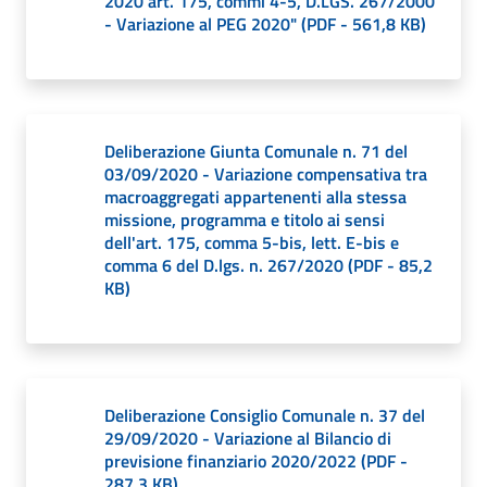
2020 art. 175, commi 4-5, D.LGS. 267/2000
- Variazione al PEG 2020"
(
PDF
-
561,8 KB
)
Deliberazione Giunta Comunale n. 71 del
03/09/2020 - Variazione compensativa tra
macroaggregati appartenenti alla stessa
missione, programma e titolo ai sensi
dell'art. 175, comma 5-bis, lett. E-bis e
comma 6 del D.lgs. n. 267/2020
(
PDF
-
85,2
KB
)
Deliberazione Consiglio Comunale n. 37 del
29/09/2020 - Variazione al Bilancio di
previsione finanziario 2020/2022
(
PDF
-
287,3 KB
)