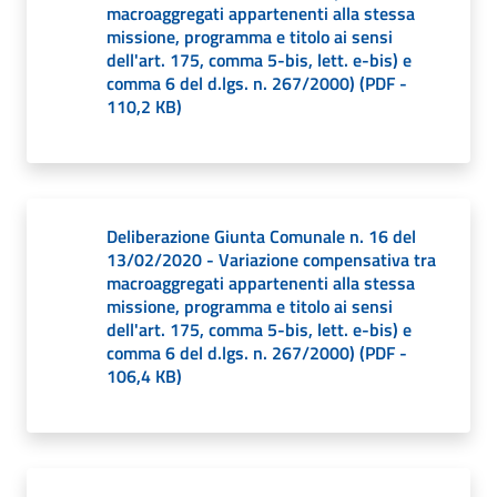
o
macroaggregati appartenenti alla stessa
r
missione, programma e titolo ai sensi
i
dell'art. 175, comma 5-bis, lett. e-bis) e
comma 6 del d.lgs. n. 267/2000)
(
PDF
-
o
110,2 KB
)
O
n
l
i
n
Deliberazione Giunta Comunale n. 16 del
e
13/02/2020 - Variazione compensativa tra
macroaggregati appartenenti alla stessa
missione, programma e titolo ai sensi
Tutti
dell'art. 175, comma 5-bis, lett. e-bis) e
gli
comma 6 del d.lgs. n. 267/2000)
(
PDF
-
argomenti...
106,4 KB
)
Seguici
su