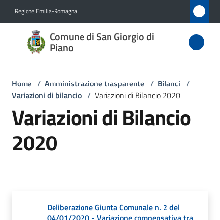
Vai al contenuto
Vai alla navigazione
Vai al footer
Regione Emilia-Romagna
Comune
Comune di San Giorgio di
di San
Piano
Giorgio
di Piano
Home
/
Amministrazione trasparente
/
Bilanci
/
Variazioni di bilancio
/
Variazioni di Bilancio 2020
Variazioni di Bilancio
Amministrazione
2020
Menu selezionato
Novità
Servizi
Vivere
Deliberazione Giunta Comunale n. 2 del
San
04/01/2020 - Variazione compensativa tra