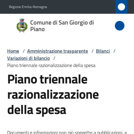
Vai al contenuto
Vai alla navigazione
Vai al footer
Regione Emilia-Romagna
Comune
Comune di San Giorgio di
di San
Piano
Giorgio
di Piano
Home
/
Amministrazione trasparente
/
Bilanci
/
Variazioni di bilancio
/
Piano triennale razionalizzazione della spesa
Piano triennale
Amministrazione
Menu selezionato
razionalizzazione
Novità
della spesa
Servizi
Vivere
San
Documenti e informazioni non più soggette a pubblicazioni, a