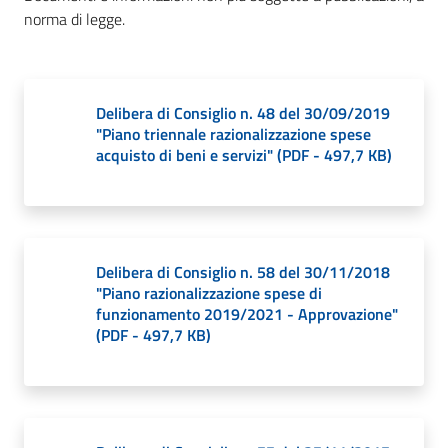
Giorgio
norma di legge.
di
Piano
Delibera di Consiglio n. 48 del 30/09/2019
"Piano triennale razionalizzazione spese
acquisto di beni e servizi"
(
PDF
-
497,7 KB
)
Amministrazione
Trasparente
Menu selezionato
A
Delibera di Consiglio n. 58 del 30/11/2018
l
"Piano razionalizzazione spese di
b
funzionamento 2019/2021 - Approvazione"
o
(
PDF
-
497,7 KB
)
P
r
e
t