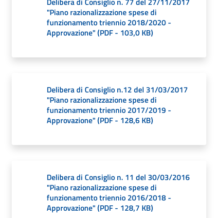
Delibera di Consiglio n. 77 del 27/11/2017
o
"Piano razionalizzazione spese di
r
funzionamento triennio 2018/2020 -
i
Approvazione"
(
PDF
-
103,0 KB
)
o
O
n
l
i
Delibera di Consiglio n.12 del 31/03/2017
n
"Piano razionalizzazione spese di
e
funzionamento triennio 2017/2019 -
Approvazione"
(
PDF
-
128,6 KB
)
Tutti
gli
argomenti...
Delibera di Consiglio n. 11 del 30/03/2016
"Piano razionalizzazione spese di
funzionamento triennio 2016/2018 -
Seguici
Approvazione"
(
PDF
-
128,7 KB
)
su