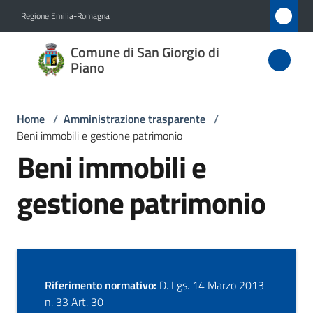
Vai al contenuto
Vai alla navigazione
Vai al footer
Regione Emilia-Romagna
Comune
Comune di San Giorgio di
di San
Piano
Giorgio
di Piano
Home
/
Amministrazione trasparente
/
Beni immobili e gestione patrimonio
Beni immobili e
Amministrazione
gestione patrimonio
Menu selezionato
Novità
Servizi
Riferimento normativo:
D. Lgs. 14 Marzo 2013
Vivere
n. 33 Art. 30
San