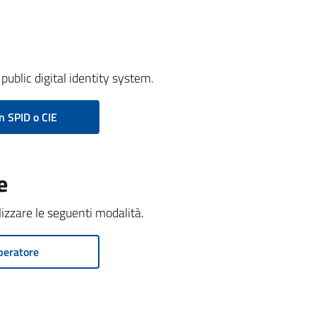
public digital identity system.
n SPID o CIE
e
ilizzare le seguenti modalità.
peratore