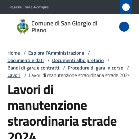
Vai al contenuto
Vai alla navigazione
Vai al footer
Regione Emilia-Romagna
Comune
Comune di San Giorgio di
di San
Piano
Giorgio
di Piano
Home
/
Esplora l'Amministrazione
/
Documenti e dati
/
Documenti albo pretorio
/
Bandi di gara e contratti
/
Procedure di gara in corso
/
Lavori
/
Lavori di manutenzione straordinaria strade 2024
Amministrazione
Lavori di
Menu selezionato
Novità
manutenzione
Servizi
straordinaria strade
Vivere
2024
San