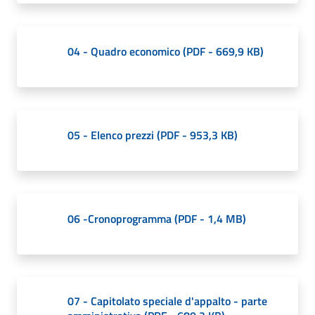
o
r
i
04 - Quadro economico
(
PDF
-
669,9 KB
)
o
O
n
l
i
05 - Elenco prezzi
(
PDF
-
953,3 KB
)
n
e
Tutti
gli
06 -Cronoprogramma
(
PDF
-
1,4 MB
)
argomenti...
Seguici
07 - Capitolato speciale d'appalto - parte
su