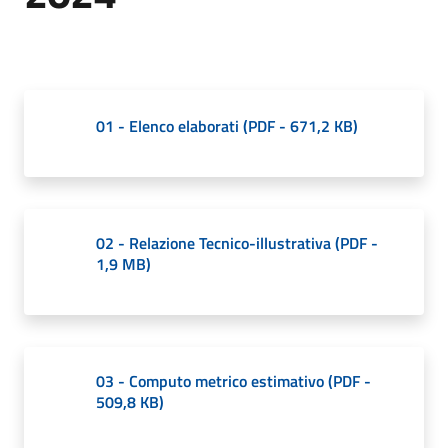
Giorgio
di
Piano
01 - Elenco elaborati
(
PDF
-
671,2 KB
)
Amministrazione
Trasparente
02 - Relazione Tecnico-illustrativa
(
PDF
-
A
1,9 MB
)
l
b
o
P
03 - Computo metrico estimativo
(
PDF
-
r
509,8 KB
)
e
t