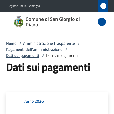
Vai al contenuto
Vai alla navigazione
Vai al footer
Regione Emilia-Romagna
Comune
Comune di San Giorgio di
di San
Piano
Giorgio
di Piano
Home
/
Amministrazione trasparente
/
Pagamenti dell'amministrazione
/
Dati sui pagamenti
/
Dati sui pagamenti
Dati sui pagamenti
Amministrazione
Menu selezionato
Novità
Servizi
Anno 2026
Vivere
San