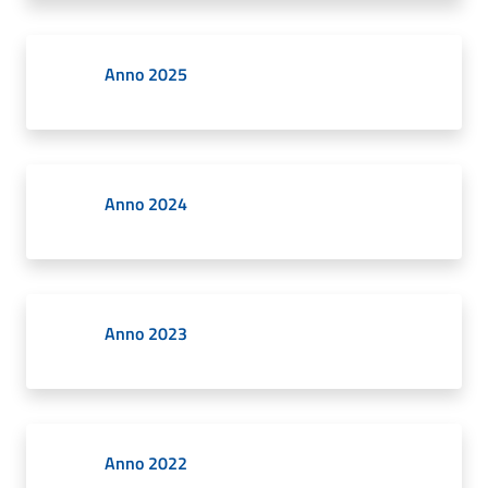
Giorgio
di
Piano
Anno 2025
Amministrazione
Anno 2024
Trasparente
Menu selezionato
A
l
Anno 2023
b
o
P
r
e
Anno 2022
t